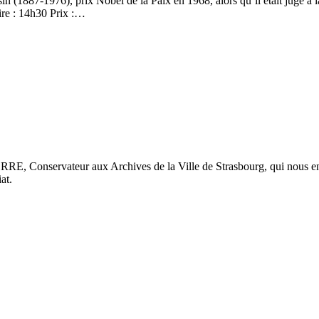
n (1887-1976), prix Nobel de la Paix en 1968, alors qu’il était juge à
ire : 14h30 Prix :…
, Conservateur aux Archives de la Ville de Strasbourg, qui nous entret
at.