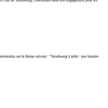
 la Cour de Strasbourg, couronnant ainsi son engagement pour les
iendra sur le thème suivant : "Strasbourg à table : une histoire